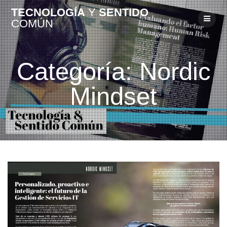
Skip
TECNOLOGÍA
Y
SENTIDO
to
COMÚN
content
Categoría:
Nordic
Mindset