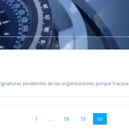
 asignaturas pendientes de las organizaciones porque fraca
Page
1
…
Page
58
Page
59
Page
60