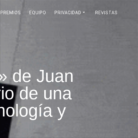
PREMIOS
EQUIPO
PRIVACIDAD
REVISTAS
o» de Juan
rio de una
nología y