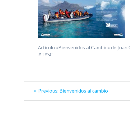
Artículo «Bienvenidos al Cambio» de Juan 
#TYSC
Navegación
Previous
Previous:
Bienvenidos al cambio
de
post:
entradas