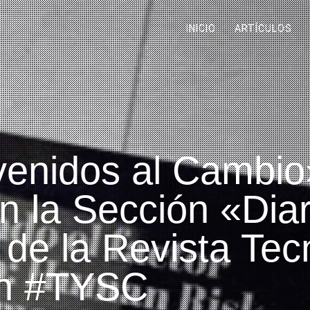
INICIO
ARTÍCULOS
nvenidos al Cambi
n la Sección «Dia
 de la Revista Tec
ún #TYSC