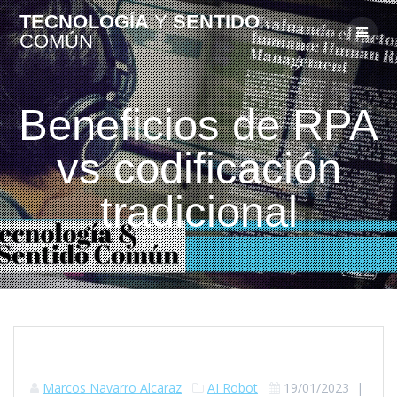
TECNOLOGÍA
Y
SENTIDO
COMÚN
Beneficios de RPA
vs codificación
tradicional
Marcos Navarro Alcaraz
AI Robot
19/01/2023
|