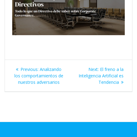
Previous:
Analizando
Next:
El freno a la
los comportamientos de
Inteligencia Artificial es
nuestros adversarios
Tendencia