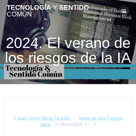
TECNOLOGÍA
Y
SENTIDO
COMÚN
2024. El verano de
los riesgos de la IA
Juan Carlos Muria Tarazón
Diario de una Tortuga
Ninja
18/07/2024
|
0